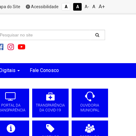
A+
A
pa do Site
Acessibilidade
A
A
A-
Digitais
Fale Conosco
PORTAL DA
TRANSPARÊNCIA
OUVIDORIA
RANSPARÊNCIA
DA COVID-19
MUNICIPAL