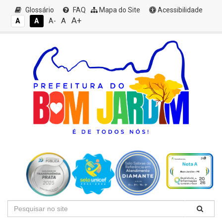
Glossário
FAQ
Mapa do Site
Acessibilidade
A+
A
A
A
A-