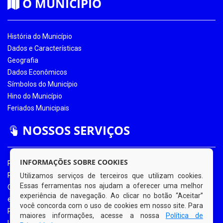
O MUNICÍPIO
História do Município
Dados e Características
Geografia
Dados Econômicos
Símbolos do Município
Hino do Município
Feriados Municipais
NOSSOS SERVIÇOS
INFORMAÇÕES SOBRE COOKIES
Portal da Transparência
Portal da Transparência COVID-19
Utilizamos serviços de terceiros que utilizam cookies.
Essas ferramentas nos ajudam a oferecer uma melhor
Ouvidoria Eletrônica
experiência de navegação. Ao clicar no botão “Aceitar”
e-SIC
você concorda com o uso de cookies em nosso site. Para
Processos de Licitação
maiores informações, acesse a nossa
Política de
Licitações em Andamento