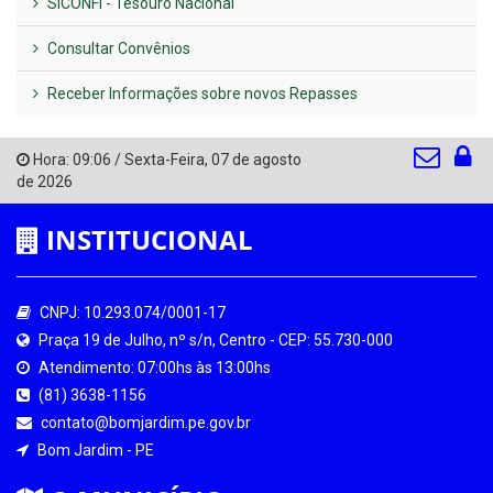
SICONFI - Tesouro Nacional
Consultar Convênios
Receber Informações sobre novos Repasses
Hora:
09:06
/
Sexta-Feira
,
07 de agosto
de 2026
INSTITUCIONAL
CNPJ: 10.293.074/0001-17
Praça 19 de Julho, nº s/n, Centro - CEP: 55.730-000
Atendimento: 07:00hs às 13:00hs
(81) 3638-1156
contato@bomjardim.pe.gov.br
Bom Jardim - PE