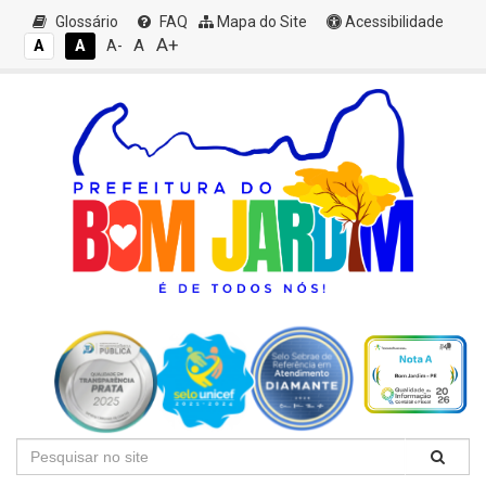
Glossário
FAQ
Mapa do Site
Acessibilidade
A+
A
A
A
A-