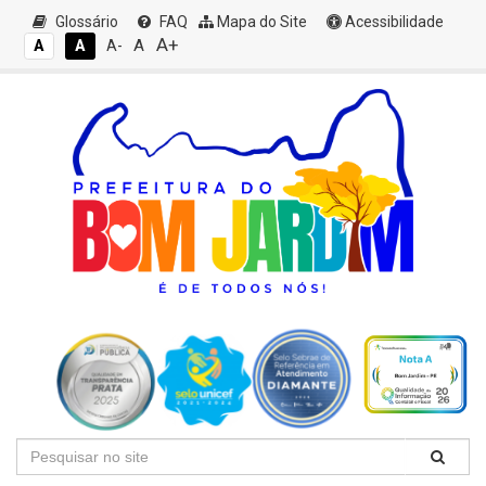
Glossário
FAQ
Mapa do Site
Acessibilidade
A+
A
A
A
A-