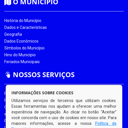
O MUNICÍPIO
História do Município
Dados e Características
Geografia
Dados Econômicos
Símbolos do Município
Hino do Município
Feriados Municipais
NOSSOS SERVIÇOS
INFORMAÇÕES SOBRE COOKIES
Portal da Transparência
Portal da Transparência COVID-19
Utilizamos serviços de terceiros que utilizam cookies.
Essas ferramentas nos ajudam a oferecer uma melhor
Ouvidoria Eletrônica
experiência de navegação. Ao clicar no botão “Aceitar”
e-SIC
você concorda com o uso de cookies em nosso site. Para
Processos de Licitação
maiores informações, acesse a nossa
Política de
Licitações em Andamento