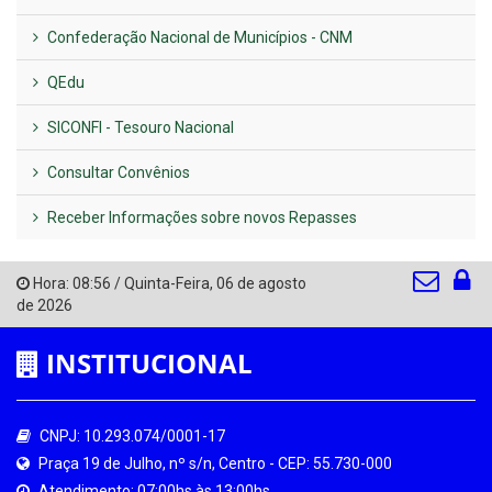
Confederação Nacional de Municípios - CNM
QEdu
SICONFI - Tesouro Nacional
Consultar Convênios
Receber Informações sobre novos Repasses
Hora:
08:56
/
Quinta-Feira
,
06 de agosto
de 2026
INSTITUCIONAL
CNPJ: 10.293.074/0001-17
Praça 19 de Julho, nº s/n, Centro - CEP: 55.730-000
Atendimento: 07:00hs às 13:00hs