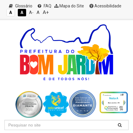
Glossário
FAQ
Mapa do Site
Acessibilidade
A+
A
A
A
A-