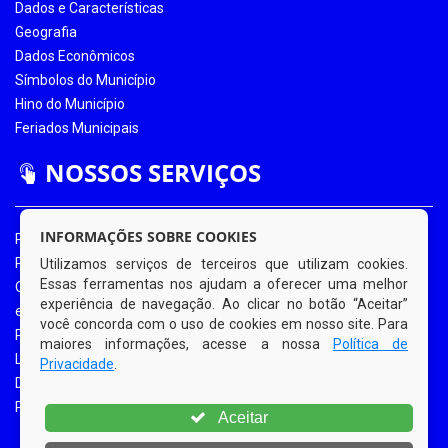
Dados e Características
Geografia
Dados Econômicos
Símbolos do Município
Hino do Município
Feriados Municipais
NOSSOS SERVIÇOS
INFORMAÇÕES SOBRE COOKIES
Portal da Transparência
Portal da Transparência COVID-19
Utilizamos serviços de terceiros que utilizam cookies.
Essas ferramentas nos ajudam a oferecer uma melhor
Ouvidoria Eletrônica
experiência de navegação. Ao clicar no botão “Aceitar”
e-SIC
você concorda com o uso de cookies em nosso site. Para
Processos de Licitação
maiores informações, acesse a nossa
Política de
Licitações em Andamento
Privacidade
.
Diário Oficial
Portal do Contribuinte
Aceitar