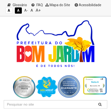
Glossário
FAQ
Mapa do Site
Acessibilidade
A+
A
A
A
A-