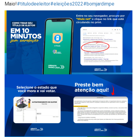
Maio!
#titulodeeleitor
#eleições2022
#bomjardimpe