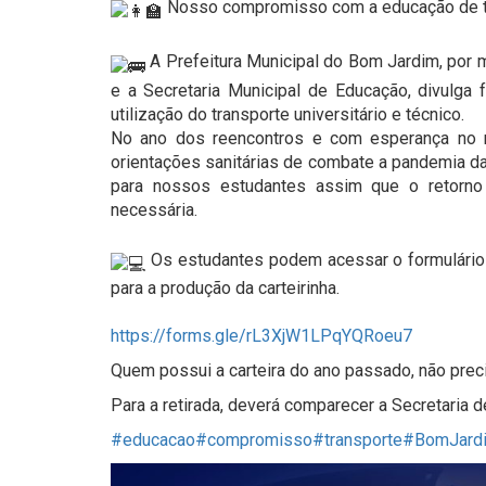
Nosso compromisso com a educação de to
⠀
A Prefeitura Municipal do Bom Jardim, por
e a Secretaria Municipal de Educação, divulga f
utilização do transporte universitário e técnico.
No ano dos reencontros e com esperança no r
orientações sanitárias de combate a pandemia da 
para nossos estudantes assim que o retorno f
necessária.
⠀
Os estudantes podem acessar o formulário p
para a produção da carteirinha.
⠀
https://forms.gle/rL3XjW1LPqYQRoeu7
Quem possui a carteira do ano passado, não preci
Para a retirada, deverá comparecer a Secretaria 
#educacao
#compromisso
#transporte
#BomJard