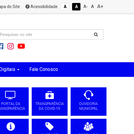
A+
A
pa do Site
Acessibilidade
A
A
A-
Digitais
Fale Conosco
PORTAL DA
TRANSPARÊNCIA
OUVIDORIA
RANSPARÊNCIA
DA COVID-19
MUNICIPAL