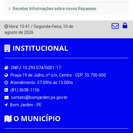
Receber Informações sobre novos Repasses
Hora:
15:41
/
Segunda-Feira
,
10 de
agosto de 2026
INSTITUCIONAL
CNPJ: 10.293.074/0001-17
Praça 19 de Julho, nº s/n, Centro - CEP: 55.730-000
Atendimento: 07:00hs às 13:00hs
(81) 3638-1156
contato@bomjardim.pe.gov.br
Bom Jardim - PE
O MUNICÍPIO