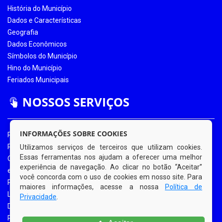
História do Município
Dados e Características
Geografia
Dados Econômicos
Símbolos do Município
Hino do Município
Feriados Municipais
NOSSOS SERVIÇOS
INFORMAÇÕES SOBRE COOKIES
Portal da Transparência
Portal da Transparência COVID-19
Utilizamos serviços de terceiros que utilizam cookies.
Essas ferramentas nos ajudam a oferecer uma melhor
Ouvidoria Eletrônica
experiência de navegação. Ao clicar no botão “Aceitar”
e-SIC
você concorda com o uso de cookies em nosso site. Para
Processos de Licitação
maiores informações, acesse a nossa
Política de
Licitações em Andamento
Privacidade
.
Diário Oficial
Portal do Contribuinte