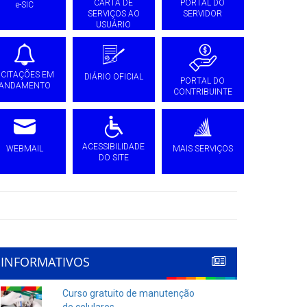
CARTA DE
PORTAL DO
e-SIC
SERVIÇOS AO
SERVIDOR
USUÁRIO
ICITAÇÕES EM
DIÁRIO OFICIAL
PORTAL DO
ANDAMENTO
CONTRIBUINTE
ACESSIBILIDADE
WEBMAIL
MAIS SERVIÇOS
DO SITE
INFORMATIVOS
Curso gratuito de manutenção