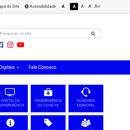
A+
A
pa do Site
Acessibilidade
A
A
A-
Digitais
Fale Conosco
PORTAL DA
TRANSPARÊNCIA
OUVIDORIA
RANSPARÊNCIA
DA COVID-19
MUNICIPAL