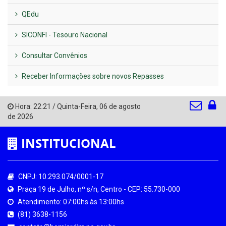
QEdu
SICONFI - Tesouro Nacional
Consultar Convênios
Receber Informações sobre novos Repasses
Hora:
22:21
/
Quinta-Feira
,
06 de agosto
de 2026
INSTITUCIONAL
CNPJ: 10.293.074/0001-17
Praça 19 de Julho, nº s/n, Centro - CEP: 55.730-000
Atendimento: 07:00hs às 13:00hs
(81) 3638-1156