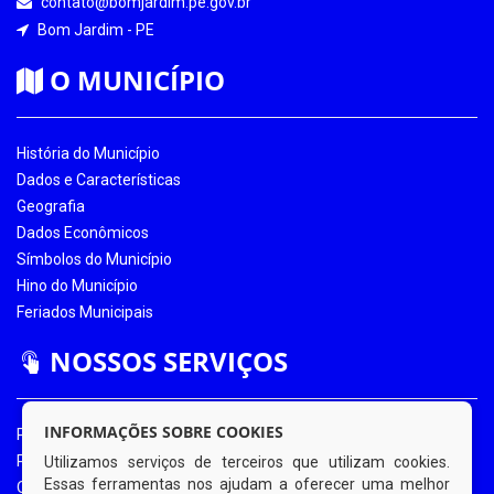
contato@bomjardim.pe.gov.br
Bom Jardim - PE
O MUNICÍPIO
História do Município
Dados e Características
Geografia
Dados Econômicos
Símbolos do Município
Hino do Município
Feriados Municipais
NOSSOS SERVIÇOS
INFORMAÇÕES SOBRE COOKIES
Portal da Transparência
Portal da Transparência COVID-19
Utilizamos serviços de terceiros que utilizam cookies.
Essas ferramentas nos ajudam a oferecer uma melhor
Ouvidoria Eletrônica