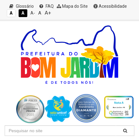
Glossário
FAQ
Mapa do Site
Acessibilidade
A+
A
A
A
A-