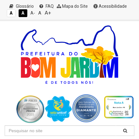
Glossário
FAQ
Mapa do Site
Acessibilidade
A+
A
A
A
A-