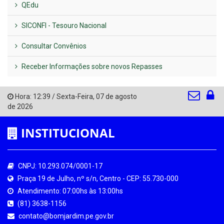
QEdu
SICONFI - Tesouro Nacional
Consultar Convênios
Receber Informações sobre novos Repasses
Hora:
12:39
/
Sexta-Feira
,
07 de agosto
de 2026
INSTITUCIONAL
CNPJ: 10.293.074/0001-17
Praça 19 de Julho, nº s/n, Centro - CEP: 55.730-000
Atendimento: 07:00hs às 13:00hs
(81) 3638-1156
contato@bomjardim.pe.gov.br