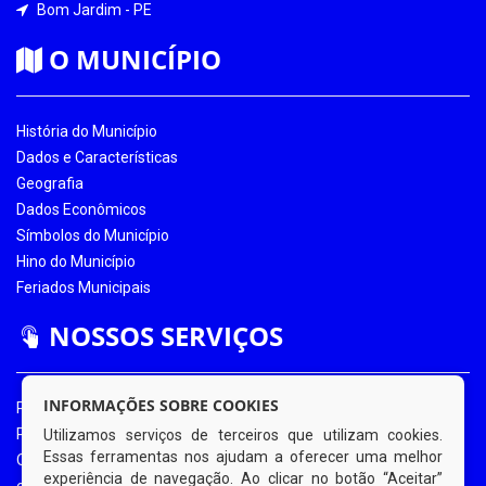
Bom Jardim - PE
O MUNICÍPIO
História do Município
Dados e Características
Geografia
Dados Econômicos
Símbolos do Município
Hino do Município
Feriados Municipais
NOSSOS SERVIÇOS
INFORMAÇÕES SOBRE COOKIES
Portal da Transparência
Portal da Transparência COVID-19
Utilizamos serviços de terceiros que utilizam cookies.
Essas ferramentas nos ajudam a oferecer uma melhor
Ouvidoria Eletrônica
experiência de navegação. Ao clicar no botão “Aceitar”