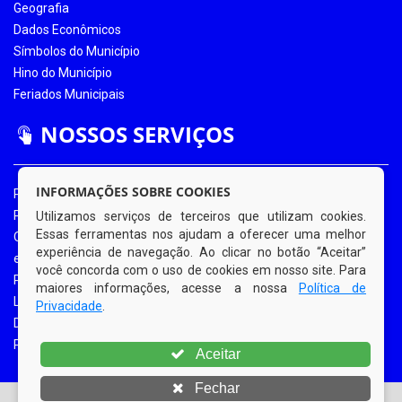
Geografia
Dados Econômicos
Símbolos do Município
Hino do Município
Feriados Municipais
NOSSOS SERVIÇOS
INFORMAÇÕES SOBRE COOKIES
Portal da Transparência
Portal da Transparência COVID-19
Utilizamos serviços de terceiros que utilizam cookies.
Essas ferramentas nos ajudam a oferecer uma melhor
Ouvidoria Eletrônica
experiência de navegação. Ao clicar no botão “Aceitar”
e-SIC
você concorda com o uso de cookies em nosso site. Para
Processos de Licitação
maiores informações, acesse a nossa
Política de
Licitações em Andamento
Privacidade
.
Diário Oficial
Portal do Contribuinte
Aceitar
Fechar