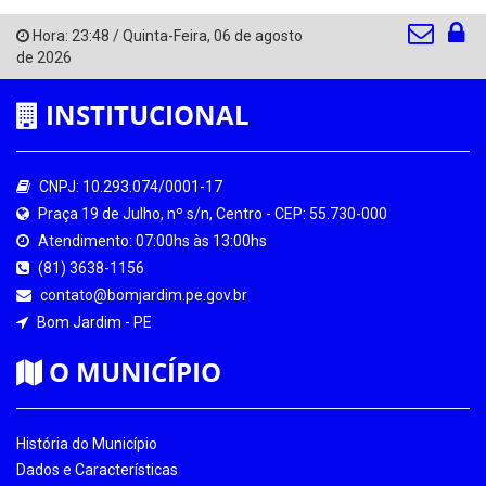
Hora:
23:48
/
Quinta-Feira
,
06 de agosto
de 2026
INSTITUCIONAL
CNPJ: 10.293.074/0001-17
Praça 19 de Julho, nº s/n, Centro - CEP: 55.730-000
Atendimento: 07:00hs às 13:00hs
(81) 3638-1156
contato@bomjardim.pe.gov.br
Bom Jardim - PE
O MUNICÍPIO
História do Município
Dados e Características