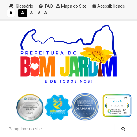
Glossário
FAQ
Mapa do Site
Acessibilidade
A+
A
A
A
A-