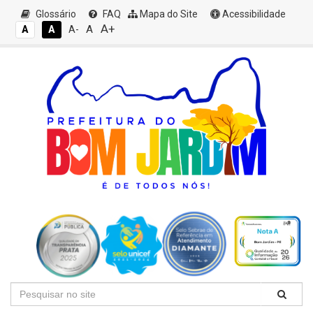
Glossário
FAQ
Mapa do Site
Acessibilidade
A+
A
A
A
A-