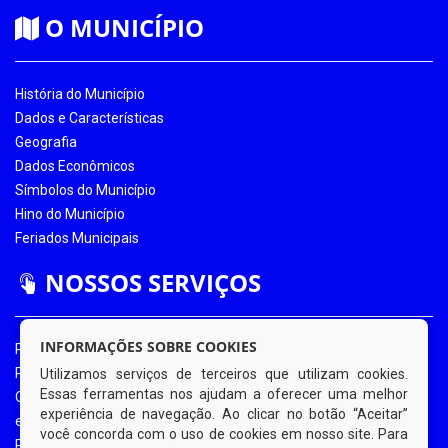
O MUNICÍPIO
História do Município
Dados e Características
Geografia
Dados Econômicos
Símbolos do Município
Hino do Município
Feriados Municipais
NOSSOS SERVIÇOS
INFORMAÇÕES SOBRE COOKIES
Portal da Transparência
Portal da Transparência COVID-19
Utilizamos serviços de terceiros que utilizam cookies.
Essas ferramentas nos ajudam a oferecer uma melhor
Ouvidoria Eletrônica
experiência de navegação. Ao clicar no botão “Aceitar”
e-SIC
você concorda com o uso de cookies em nosso site. Para
Processos de Licitação