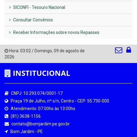
SICONFI - Tesouro Nacional
Consultar Convênios
Receber Informações sobre novos Repasses
Hora:
03:02
/
Domingo
,
09 de agosto de
2026
INSTITUCIONAL
CNPJ: 10.293.074/0001-17
Praça 19 de Julho, nº s/n, Centro - CEP: 55.730-000
Atendimento: 07:00hs às 13:00hs
(81) 3638-1156
contato@bomjardim.pe.gov.br
Bom Jardim - PE