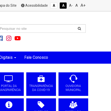
A+
A
pa do Site
Acessibilidade
A
A
A-
Digitais
Fale Conosco
PORTAL DA
TRANSPARÊNCIA
OUVIDORIA
RANSPARÊNCIA
DA COVID-19
MUNICIPAL