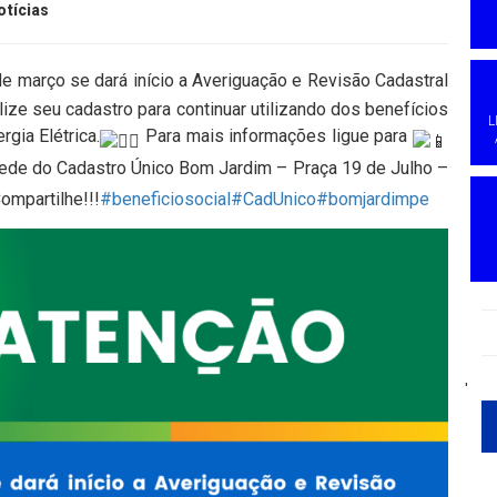
otícias
de março se dará início a Averiguação e Revisão Cadastral
lize seu cadastro para continuar utilizando dos benefícios
L
rgia Elétrica.
Para mais informações ligue para
de do Cadastro Único Bom Jardim – Praça 19 de Julho –
mpartilhe!!!
#beneficiosocial
#CadUnico
#bomjardimpe
'