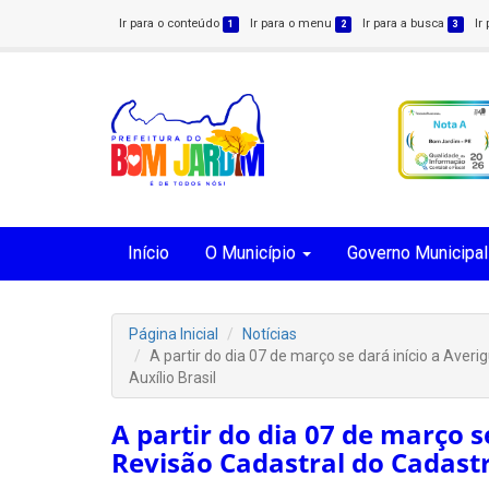
Ir para o conteúdo
Ir para o menu
Ir para a busca
Ir
1
2
3
Início
O Município
Governo Municipal
Página Inicial
Notícias
A partir do dia 07 de março se dará início a Ave
Auxílio Brasil
A partir do dia 07 de março s
Revisão Cadastral do Cadastr