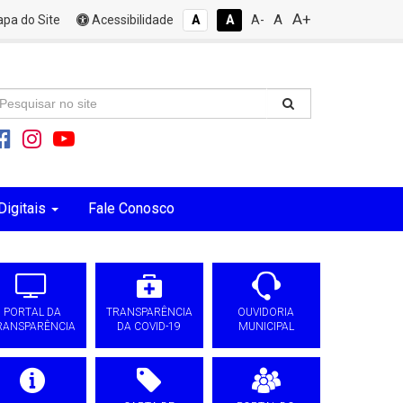
A+
A
pa do Site
Acessibilidade
A
A
A-
Digitais
Fale Conosco
PORTAL DA
TRANSPARÊNCIA
OUVIDORIA
RANSPARÊNCIA
DA COVID-19
MUNICIPAL