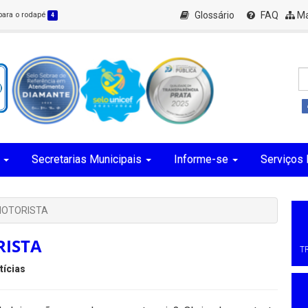
Glossário
FAQ
Ma
 para o rodapé
4
Secretarias Municipais
Informe-se
Serviços 
 MOTORISTA
RISTA
T
tícias