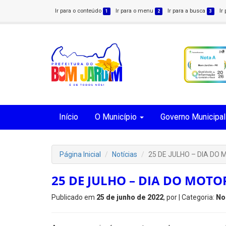
Ir para o conteúdo
Ir para o menu
Ir para a busca
Ir
1
2
3
Início
O Município
Governo Municipal
Página Inicial
Notícias
25 DE JULHO – DIA DO
25 DE JULHO – DIA DO MOTO
Publicado em
25 de junho de 2022
, por
| Categoria:
No