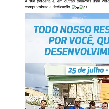
A sua parceria é, em outras palavras uma verd
compromisso e dedicação.