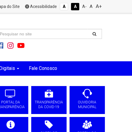
A+
A
pa do Site
Acessibilidade
A
A
A-
Digitais
Fale Conosco
PORTAL DA
TRANSPARÊNCIA
OUVIDORIA
RANSPARÊNCIA
DA COVID-19
MUNICIPAL