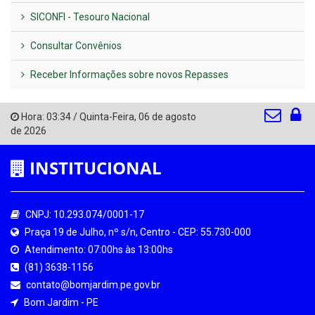
SICONFI - Tesouro Nacional
Consultar Convênios
Receber Informações sobre novos Repasses
Hora:
03:34
/
Quinta-Feira
,
06 de agosto
de 2026
INSTITUCIONAL
CNPJ: 10.293.074/0001-17
Praça 19 de Julho, nº s/n, Centro - CEP: 55.730-000
Atendimento: 07:00hs às 13:00hs
(81) 3638-1156
contato@bomjardim.pe.gov.br
Bom Jardim - PE