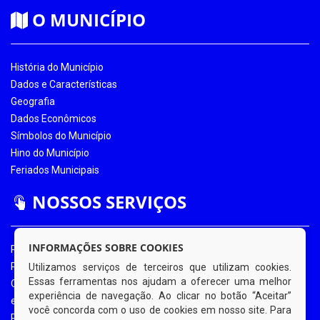
O MUNICÍPIO
História do Município
Dados e Características
Geografia
Dados Econômicos
Símbolos do Município
Hino do Município
Feriados Municipais
NOSSOS SERVIÇOS
INFORMAÇÕES SOBRE COOKIES
Portal da Transparência
Portal da Transparência COVID-19
Utilizamos serviços de terceiros que utilizam cookies.
Essas ferramentas nos ajudam a oferecer uma melhor
Ouvidoria Eletrônica
experiência de navegação. Ao clicar no botão “Aceitar”
e-SIC
você concorda com o uso de cookies em nosso site. Para
Processos de Licitação