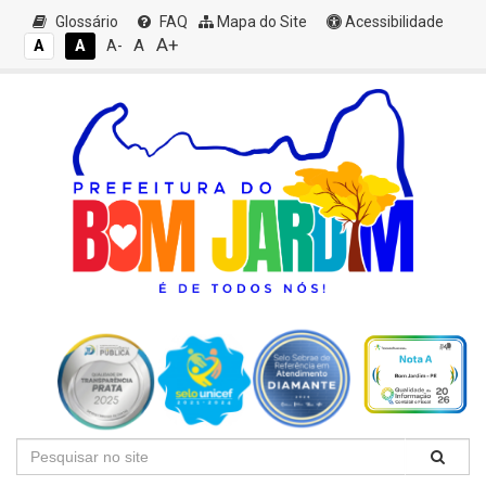
Glossário
FAQ
Mapa do Site
Acessibilidade
A+
A
A
A
A-