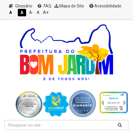
Glossário
FAQ
Mapa do Site
Acessibilidade
A+
A
A
A
A-